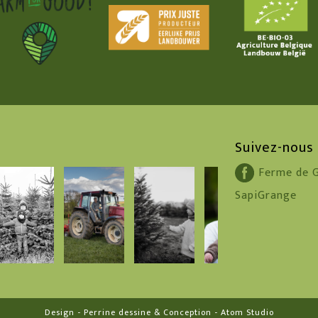
Suivez-nous
Ferme de G
SapiGrange
Design -
Perrine dessine
& Conception -
Atom Studio